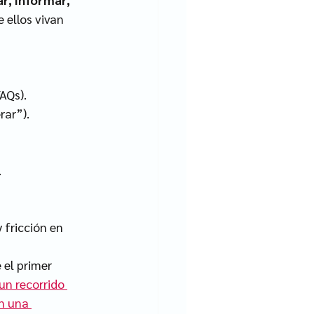
 ellos vivan 
AQs).
rar”).
.
 fricción en 
el primer 
n recorrido 
n una 