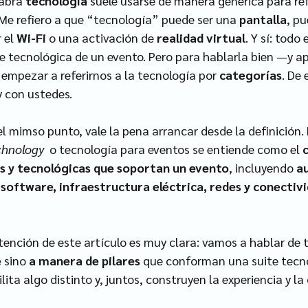
abra 
tecnología
 suele usarse de manera genérica para refe
 Me refiero a que “tecnología” puede ser una 
pantalla
, pu
 el 
Wi-Fi
 o una activación de 
realidad virtual
. Y sí: todo
ite tecnológica de un evento. Pero para hablarla bien —y a
mpezar a referirnos a la tecnología por 
categorías
. De 
y con ustedes.
 mimso punto, vale la pena arrancar desde la definición.
chnology
  o tecnología para eventos se entiende como el 
s y tecnológicas que soportan un evento
, incluyendo 
au
software, infraestructura eléctrica, redes y conectivi
intención de este artículo es muy clara: vamos a hablar de 
e
 sino 
a manera de pilares
 que conforman una suite tecno
lita algo distinto y, juntos, construyen la experiencia y la