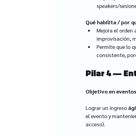
speakers/sesione
Qué habilita / por 
Mejora el orden 
improvisación, m
Permite que lo q
consistente, por
Pilar 4 — En
Objetivo en evento
Lograr un ingreso 
ági
el evento y mantenien
acceso).