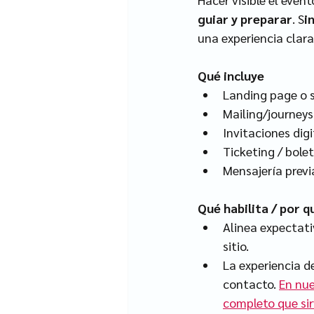
guiar y preparar
. S
i
una experiencia clara 
Qué incluye
Landing page o s
Mailing/journeys
Invitaciones dig
Ticketing / bole
Mensajería previ
Qué habilita / por 
Alinea expectati
sitio.
La experiencia d
contacto. 
En nue
completo que sir