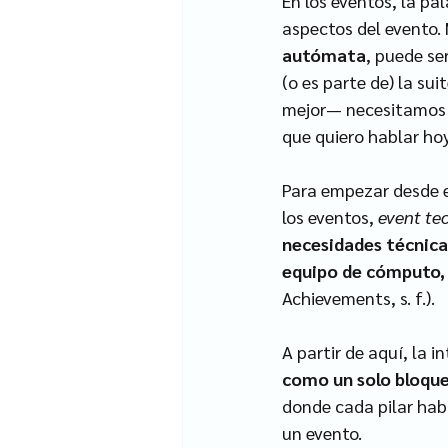
En los eventos, la pal
aspectos del evento.
autómata
, puede ser
(o es parte de) la su
mejor— necesitamos e
que quiero hablar ho
Para empezar desde el
los eventos, 
event te
necesidades técnica
equipo de cómputo, 
Achievements, s. f.).
A partir de aquí, la 
como un solo bloqu
donde cada pilar habi
un evento. 