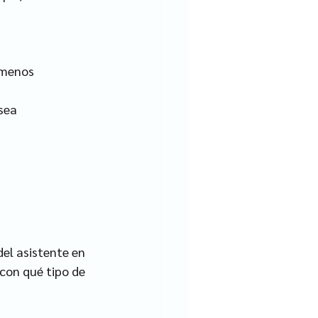
 menos 
sea 
el asistente en 
 con qué tipo de 