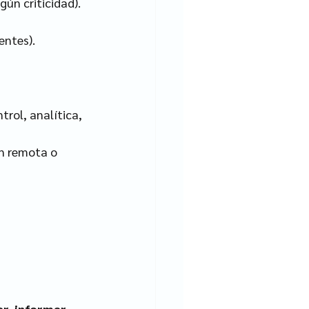
gún criticidad).
entes).
trol, analítica, 
n remota o 
ar, informar, 