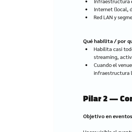
Infraestructura e
Internet (local, 
Red LAN y segmen
Qué habilita / por 
Habilita casi tod
streaming, activ
Cuando el venue 
infraestructura 
Pilar 2 — C
Objetivo en evento
Hacer visible el event