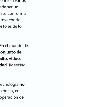
rirse a varios 
ede ser un 
 esto conforma 
provecharla 
esto es de lo 
 En el mundo de 
conjunto de 
dio, video, 
dad. (
Meeting 
tecnología 
no 
lógica, en 
 operación de 