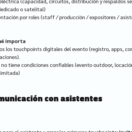
léctrica (capacidad, circuitos, distribución y respaldos se
dedicado o satelital) 
tación por roles (staff / producción / expositores / asist
qué importa
os los touchpoints digitales del evento (registro, apps, con
aciones).
no tiene condiciones confiables (evento outdoor, locació
limitada)
omunicación con asistentes
s
o para el asistente y crear los primeros touchpoints: 
invit