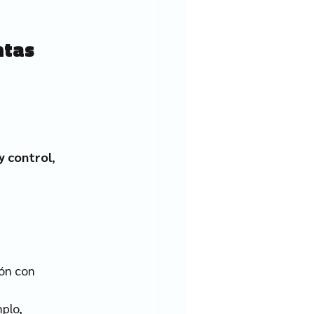
ntas 
y control
, 
ón con 
plo, 